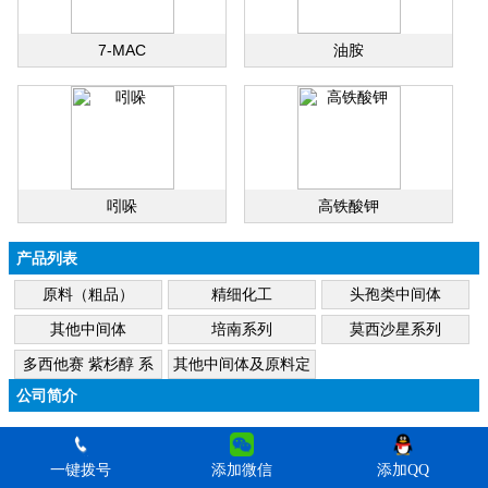
7-MAC
油胺
吲哚
高铁酸钾
产品列表
原料（粗品）
精细化工
头孢类中间体
其他中间体
培南系列
莫西沙星系列
多西他赛 紫杉醇 系
其他中间体及原料定
列
做
公司简介
一键拨号
添加微信
添加QQ