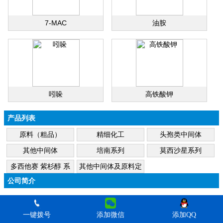
7-MAC
油胺
吲哚
高铁酸钾
产品列表
原料（粗品）
精细化工
头孢类中间体
其他中间体
培南系列
莫西沙星系列
多西他赛 紫杉醇 系
其他中间体及原料定
列
做
公司简介
一键拨号
添加微信
添加QQ