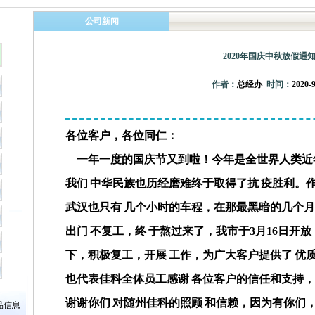
公司新闻
2020年国庆中秋放假通
作者：
总经办
时间：
2020-
各位客户，各位同仁：
一年一度的国庆节又到啦！今年是全世界人类近
我们
中华民族也历经磨难终于取得了抗
疫胜利。
武汉也只有
几个小时的车程，
在那最黑暗的几个
出门
不复工，终
于熬过来了，我市于3月16日开
下，积极复工，开展
工作，为广大客户提供了
优
也代表佳科全体员工感谢
各位客户的信任和支持
谢谢你们
对随州佳科的照顾
和信赖，因为有你们
品信息