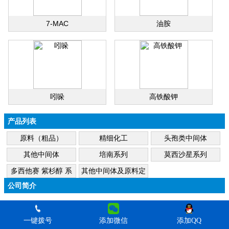
7-MAC
油胺
吲哚
高铁酸钾
产品列表
原料（粗品）
精细化工
头孢类中间体
其他中间体
培南系列
莫西沙星系列
多西他赛 紫杉醇 系
其他中间体及原料定
列
做
公司简介
一键拨号
添加微信
添加QQ